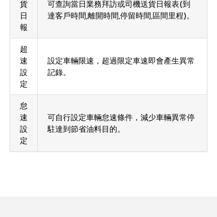
貨
可查詢當日業務拜訪或司機送貨日報表(到
日
達客戶時間,離開時間,停留時間,區間里程)。
報
超
速
設定車輛限速，超過限定車速即會產生異常
設
記錄。
定
怠
速
可自行設定車輛怠速條件，減少車輛異常停
設
駐達到節省油料目的。
定