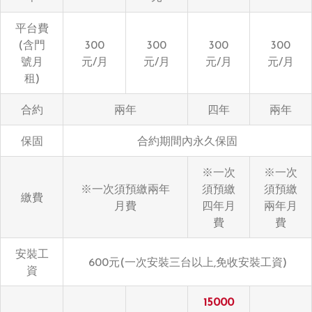
平台費
(含門
300
300
300
300
號月
元/月
元/月
元/月
元/月
租)
合約
兩年
四年
兩年
保固
合約期間內永久保固
※一次
※一次
※一次須預繳兩年
須預繳
須預繳
繳費
月費
四年月
兩年月
費
費
安裝工
600元(一次安裝三台以上,免收安裝工資)
資
15000