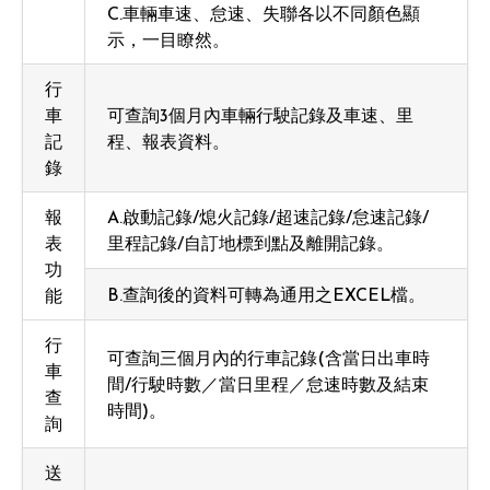
C.車輛車速、怠速、失聯各以不同顏色顯
示，一目瞭然。
行
車
可查詢3個月內車輛行駛記錄及車速、里
記
程、報表資料。
錄
報
A.啟動記錄/熄火記錄/超速記錄/怠速記錄/
表
里程記錄/自訂地標到點及離開記錄。
功
B.查詢後的資料可轉為通用之EXCEL檔。
能
行
可查詢三個月內的行車記錄(含當日出車時
車
間/行駛時數／當日里程／怠速時數及結束
查
時間)。
詢
送