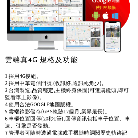
雲端真4G 規格及功能
1.採用4G模組。
2.採用中華電信門號.(收訊好,通訊死角少)。
3.台灣製造,品質穩定,主機終身保固(可選購鏡頭,即可
監看車上影像)。
4.使用合法GOOGLE地圖版權。
5.雲端錄影儲存(GPS軌跡12個月,業界最長)。
6.車輛位置回傳(20秒1筆),回傳資訊包括車子位置、車
速、引擎是否發動。
7.管理者可隨時透過電腦或手機隨時調閱歷史軌跡記