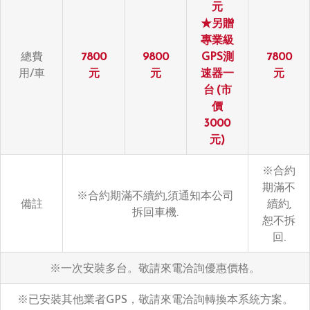
元
★另贈
專業級
總費
7800
9800
GPS測
7800
用/車
元
元
速器一
元
台 (市
價
3000
元)
※合約
期滿不
※合約期滿不續約,須通知本公司
備註
續約,
拆回車機.
恕不拆
回.
※一次安裝多台。敬請來電洽詢優惠價格。
※已安裝其他業者GPS，敬請來電洽詢轉換本系統方案。